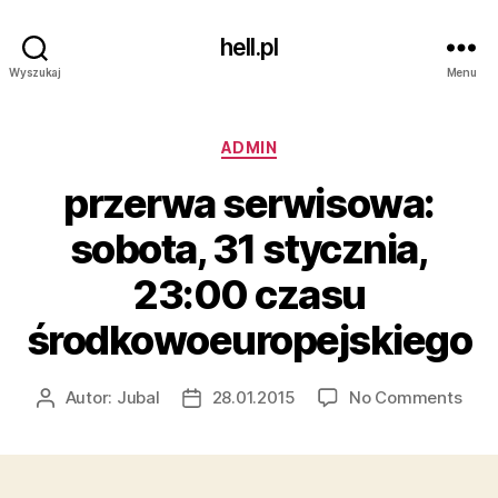
hell.pl
Wyszukaj
Menu
Kategorie
ADMIN
przerwa serwisowa:
sobota, 31 stycznia,
23:00 czasu
środkowoeuropejskiego
on
Autor:
Jubal
28.01.2015
No Comments
Autor
Data
prze
wpisu
wpisu
serw
sobo
31