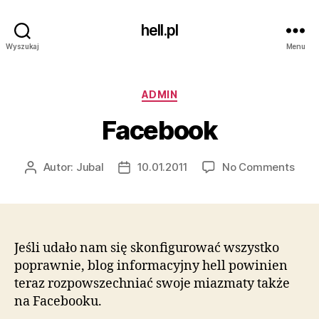
hell.pl
Wyszukaj
Menu
Kategorie
ADMIN
Facebook
on
Autor:
Jubal
10.01.2011
No Comments
Autor
Data
Face
wpisu
wpisu
Jeśli udało nam się skonfigurować wszystko
poprawnie, blog informacyjny hell powinien
teraz rozpowszechniać swoje miazmaty także
na Facebooku.